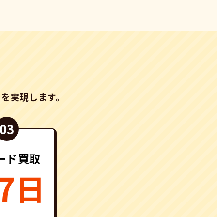
化を実現します。
ード買取
7
日