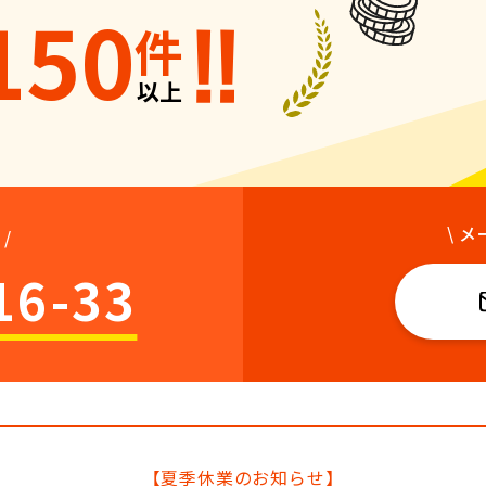
150
件
以上
\ 
/
16-33
【夏季休業のお知らせ】